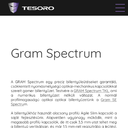
Híreink
Termékek
Rólunk
Forgalmazók
Kapcsolat