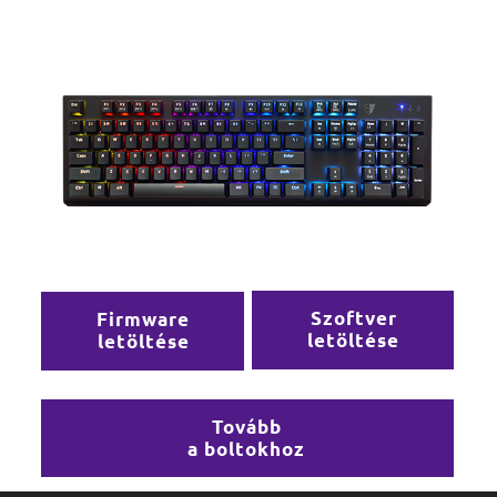
Szoftver
Firmware
letöltése
letöltése
Tovább
a boltokhoz